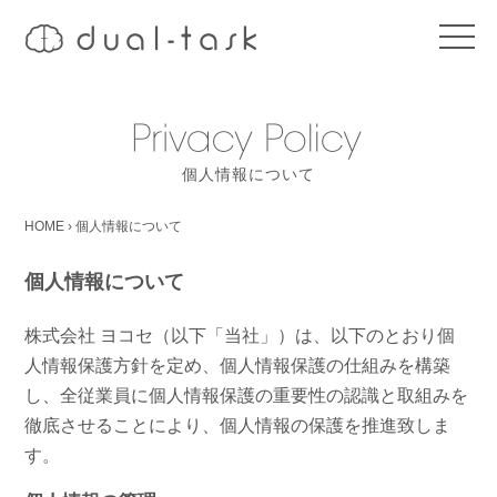
t
o
g
g
l
e
n
a
個人情報について
v
i
g
HOME
›
個人情報について
a
t
i
個人情報について
o
n
株式会社 ヨコセ（以下「当社」）は、以下のとおり個
人情報保護方針を定め、個人情報保護の仕組みを構築
し、全従業員に個人情報保護の重要性の認識と取組みを
徹底させることにより、個人情報の保護を推進致しま
す。