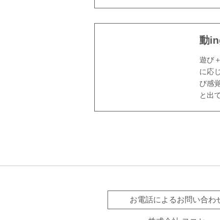
動i
遊び
に応
び感
と出
お電話によるお問い合わ