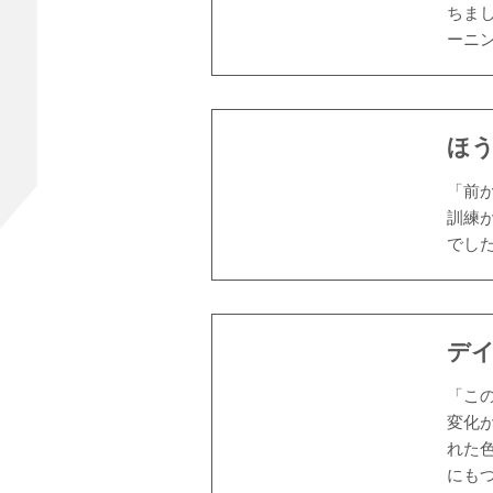
ちま
ーニ
ほう
「前
訓練
でし
デイ
「こ
変化
れた
にも