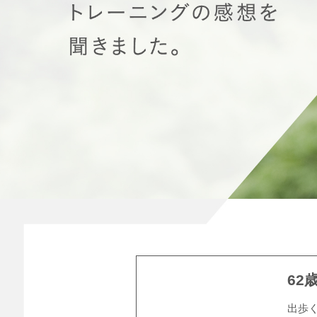
62
出歩