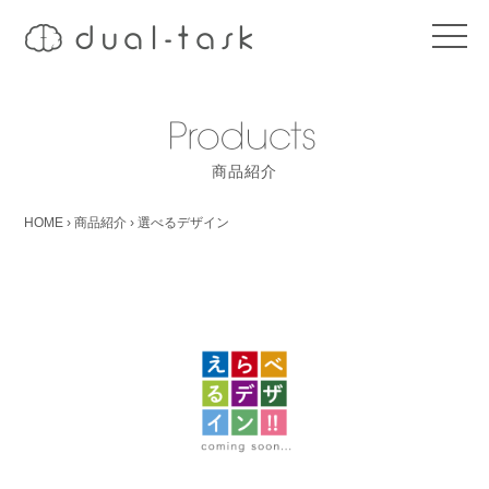
t
o
g
g
l
e
n
a
商品紹介
v
i
g
HOME
›
商品紹介
›
選べるデザイン
a
t
i
o
n