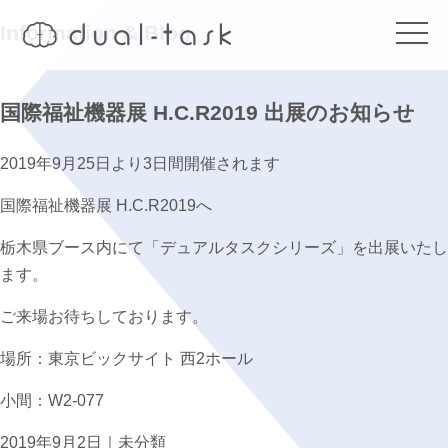
Information & Blog
t
o
g
g
l
国際福祉機器展 H.C.R2019 出展のお知らせ
e
n
a
v
2019年9月25日より3日間開催されます
i
g
国際福祉機器展 H.C.R2019へ
a
t
i
栃木県ブース内にて「デュアルタスクシリーズ」を出展いたし
o
n
ます。
ご来場お待ちしております。
場所：東京ビックサイト 西2ホール
小間：W2-077
2019年9月2日｜
未分類