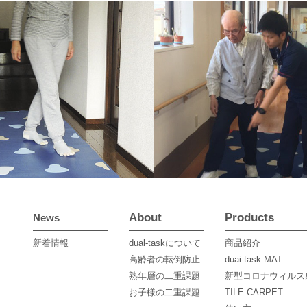
About
Products
News
新着情報
dual-taskについて
商品紹介
高齢者の転倒防止
duai-task MAT
熟年層の二重課題
新型コロナウィルス
お子様の二重課題
TILE CARPET