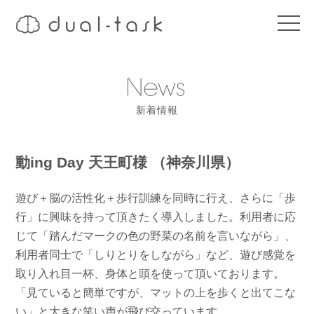
t
o
g
g
l
e
n
a
新着情報
v
i
g
a
t
動ing Day 天王町様 （神奈川県）
i
o
n
遊び＋脳の活性化＋歩行訓練を同時に行え、さらに「歩
行」に興味を持って頂きたく導入しました。利用者に応
じて「踏んだマークの色の野菜の名前を言いながら」、
利用者同士で「しりとりをしながら」など、遊び感覚を
取り入れ目一杯、身体と頭を使って頂いております。
「見ていると簡単ですが、マットの上を歩くと出てこな
い」と大きな笑い声が飛び交っています。