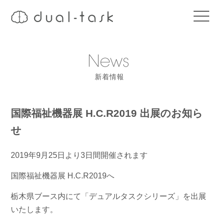
t
o
g
g
l
e
n
a
新着情報
v
i
g
a
t
国際福祉機器展 H.C.R2019 出展のお知ら
i
o
せ
n
2019年9月25日より3日間開催されます
国際福祉機器展 H.C.R2019へ
栃木県ブース内にて「デュアルタスクシリーズ」を出展
いたします。